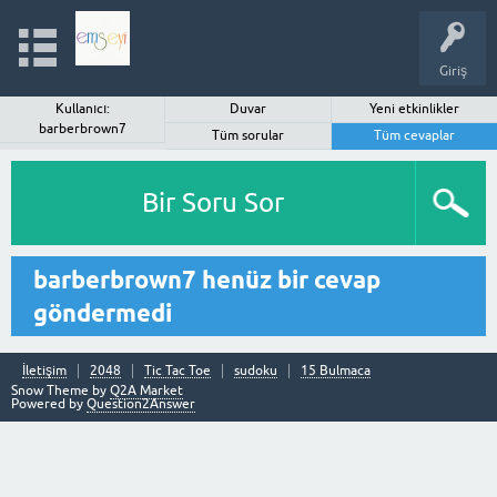
Giriş
Kullanıcı:
Duvar
Yeni etkinlikler
barberbrown7
Tüm sorular
Tüm cevaplar
Bir Soru Sor
barberbrown7 henüz bir cevap
göndermedi
İletişim
2048
Tic Tac Toe
sudoku
15 Bulmaca
Snow Theme by
Q2A Market
Powered by
Question2Answer