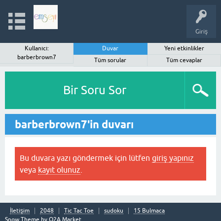
Giriş
Kullanıcı:
Duvar
Yeni etkinlikler
barberbrown7
Tüm sorular
Tüm cevaplar
Bir Soru Sor
barberbrown7'in duvarı
Bu duvara yazı göndermek için lütfen
giriş yapınız
veya
kayıt olunuz
.
İletişim
2048
Tic Tac Toe
sudoku
15 Bulmaca
Snow Theme by
Q2A Market