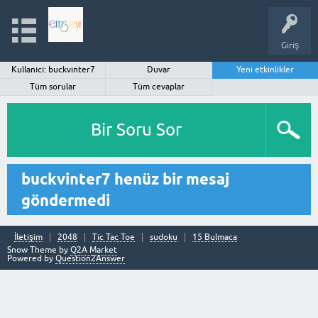
Giriş
Kullanıcı: buckvinter7
Duvar
Yeni etkinlikler
Tüm sorular
Tüm cevaplar
Bir Soru Sor
buckvinter7 henüz bir mesaj
göndermedi
İletişim
2048
Tic Tac Toe
sudoku
15 Bulmaca
Snow Theme by
Q2A Market
Powered by
Question2Answer