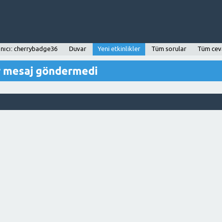
anıcı: cherrybadge36
Duvar
Yeni etkinlikler
Tüm sorular
Tüm cev
r mesaj göndermedi