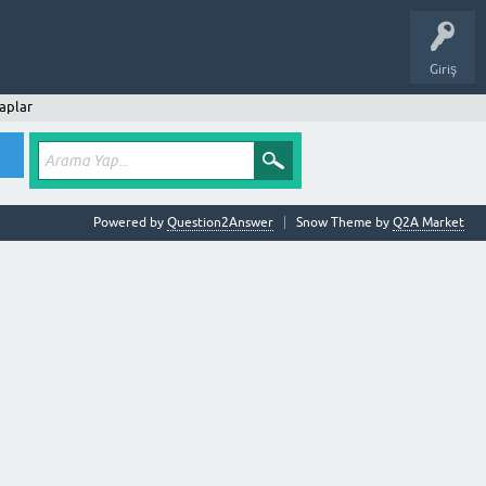
Giriş
aplar
Powered by
Question2Answer
Snow Theme by
Q2A Market