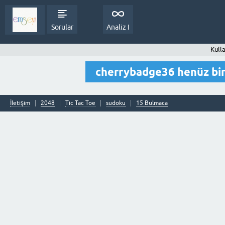
Sorular
Analiz I
Kull
cherrybadge36 henüz bi
İletişim
2048
Tic Tac Toe
sudoku
15 Bulmaca