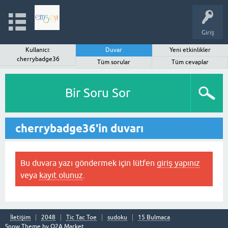
Giriş
Kullanıcı:
Duvar
Yeni etkinlikler
cherrybadge36
Tüm sorular
Tüm cevaplar
Bir Soru Sor
cherrybadge36'in duvarı
Bu duvara yazı göndermek için lütfen
giriş yapınız
veya
kayıt olunuz
.
İletişim
2048
Tic Tac Toe
sudoku
15 Bulmaca
Snow Theme by
Q2A Market