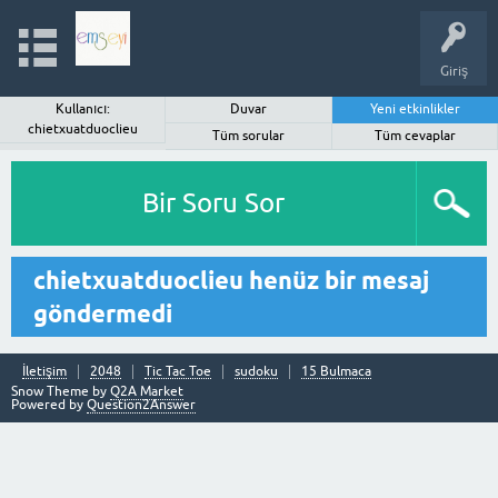
Giriş
Kullanıcı:
Duvar
Yeni etkinlikler
chietxuatduoclieu
Tüm sorular
Tüm cevaplar
Bir Soru Sor
chietxuatduoclieu henüz bir mesaj
göndermedi
İletişim
2048
Tic Tac Toe
sudoku
15 Bulmaca
Snow Theme by
Q2A Market
Powered by
Question2Answer