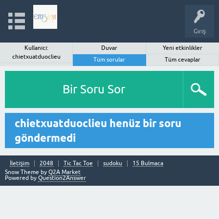
Giriş
Kullanıcı:
Duvar
Yeni etkinlikler
chietxuatduoclieu
Tüm sorular
Tüm cevaplar
Bir Soru Sor
chietxuatduoclieu henüz bir soru
göndermedi
İletişim
2048
Tic Tac Toe
sudoku
15 Bulmaca
Snow Theme by
Q2A Market
Powered by
Question2Answer