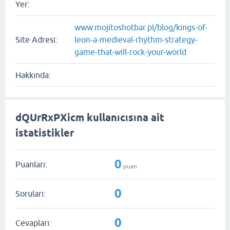
Yer:
www.mojitoshotbar.pl/blog/kings-of-
Site Adresi:
leon-a-medieval-rhythm-strategy-
game-that-will-rock-your-world
Hakkında:
dQUrRxPXicm kullanıcısına ait
istatistikler
0
Puanları:
puan
0
Soruları:
0
Cevapları: