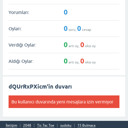
0
Yorumları:
0
0
Oyları:
soru,
cevap
0
0
Verdiği Oylar:
artı oy,
eksi oy
0
0
Aldığı Oylar:
artı oy,
eksi oy
dQUrRxPXicm'in duvarı
Bu kullanıcı duvarında yeni mesajlara izin vermiyor
İletişim
2048
Tic Tac Toe
sudoku
15 Bulmaca