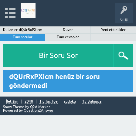
Giriş
Kullanıcı: dQUrRxPXicm
Duvar
Yeni etkinlikler
Tüm sorular
Tüm cevaplar
Bir Soru Sor
dQUrRxPXicm henüz bir soru
göndermedi
İletişim
2048
Tic Tac Toe
sudoku
15 Bulmaca
Snow Theme by
Q2A Market
Powered by
Question2Answer