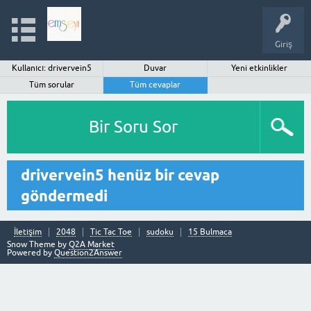
Giriş
Kullanıcı: drivervein5
Duvar
Yeni etkinlikler
Tüm sorular
Tüm cevaplar
Bir Soru Sor
drivervein5 henüz bir cevap
göndermedi
İletişim
2048
Tic Tac Toe
sudoku
15 Bulmaca
Snow Theme by
Q2A Market
Powered by
Question2Answer