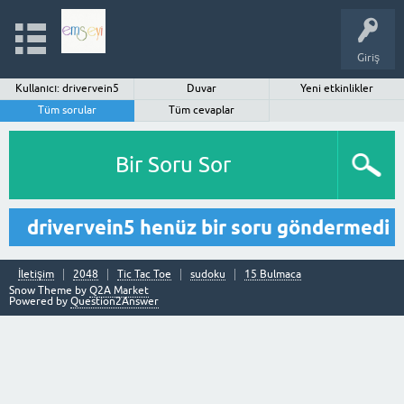
Giriş
Kullanıcı: drivervein5
Duvar
Yeni etkinlikler
Tüm sorular
Tüm cevaplar
Bir Soru Sor
drivervein5 henüz bir soru göndermedi
İletişim
2048
Tic Tac Toe
sudoku
15 Bulmaca
Snow Theme by
Q2A Market
Powered by
Question2Answer