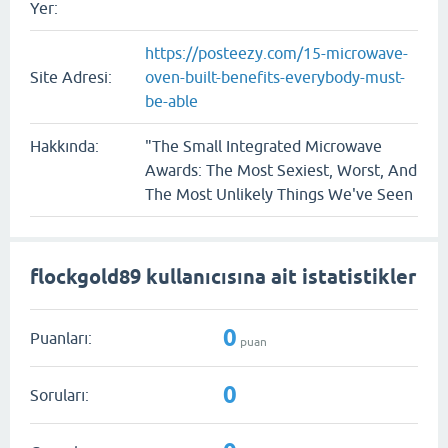
Yer:
https://posteezy.com/15-microwave-
Site Adresi:
oven-built-benefits-everybody-must-
be-able
Hakkında:
"The Small Integrated Microwave
Awards: The Most Sexiest, Worst, And
The Most Unlikely Things We've Seen
flockgold89 kullanıcısına ait istatistikler
0
Puanları:
puan
0
Soruları: