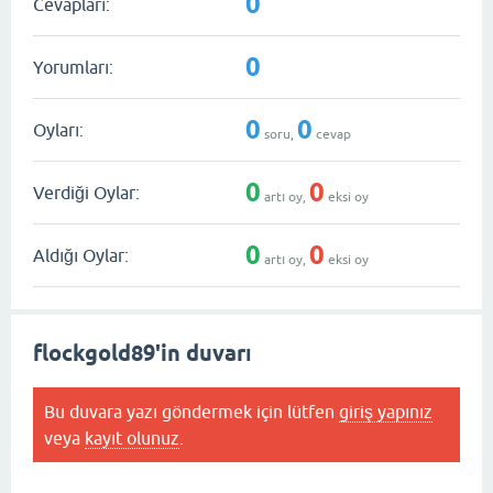
0
Cevapları:
0
Yorumları:
0
0
Oyları:
soru,
cevap
0
0
Verdiği Oylar:
artı oy,
eksi oy
0
0
Aldığı Oylar:
artı oy,
eksi oy
flockgold89'in duvarı
Bu duvara yazı göndermek için lütfen
giriş yapınız
veya
kayıt olunuz
.