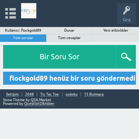
Giriş
Kullanıcı: flockgold89
Duvar
Yeni etkinlikler
Tüm sorular
Tüm cevaplar
Bir Soru Sor
flockgold89 henüz bir soru göndermedi
İletişim
2048
Tic Tac Toe
sudoku
15 Bulmaca
Snow Theme by
Q2A Market
Powered by
Question2Answer