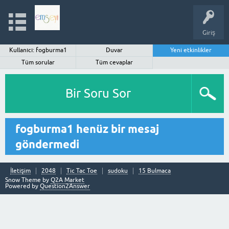
Giriş
Kullanıcı: fogburma1
Duvar
Yeni etkinlikler
Tüm sorular
Tüm cevaplar
Bir Soru Sor
fogburma1 henüz bir mesaj
göndermedi
İletişim
2048
Tic Tac Toe
sudoku
15 Bulmaca
Snow Theme by
Q2A Market
Powered by
Question2Answer