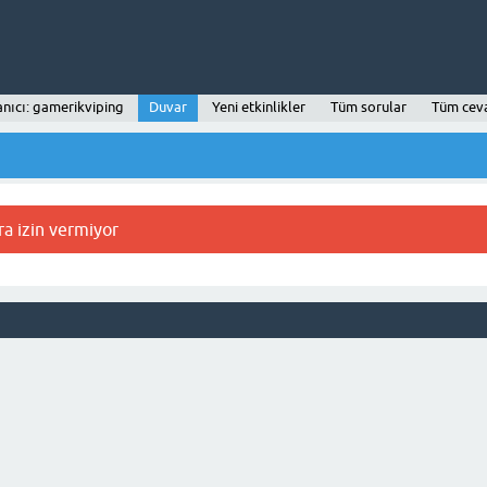
anıcı: gamerikviping
Duvar
Yeni etkinlikler
Tüm sorular
Tüm cev
ra izin vermiyor