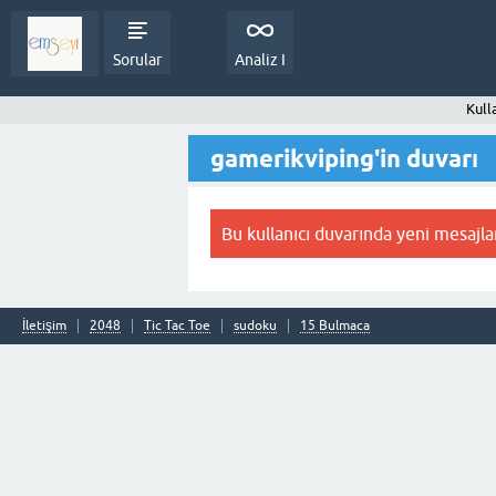
Sorular
Analiz I
Kull
gamerikviping'in duvarı
Bu kullanıcı duvarında yeni mesajla
İletişim
2048
Tic Tac Toe
sudoku
15 Bulmaca