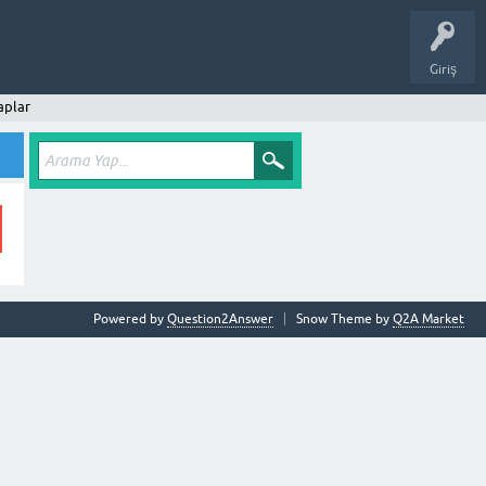
Giriş
aplar
Powered by
Question2Answer
Snow Theme by
Q2A Market