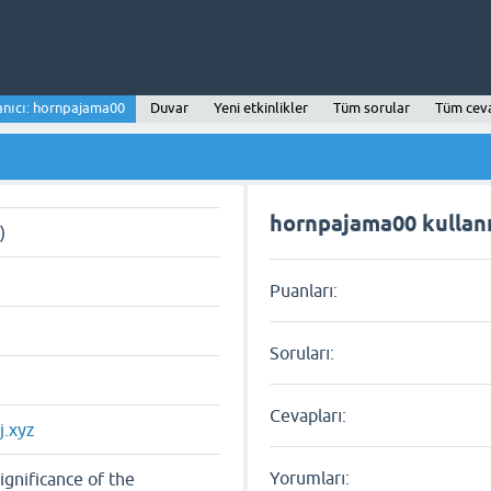
anıcı: hornpajama00
Duvar
Yeni etkinlikler
Tüm sorular
Tüm cev
hornpajama00 kullanıc
)
Puanları:
Soruları:
Cevapları:
j.xyz
Yorumları:
ignificance of the