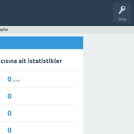
Giriş
aplar
ısına ait istatistikler
0
puan
0
0
0