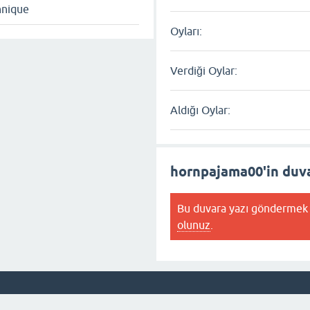
hnique
Oyları:
Verdiği Oylar:
Aldığı Oylar:
hornpajama00'in duva
Bu duvara yazı göndermek 
olunuz
.