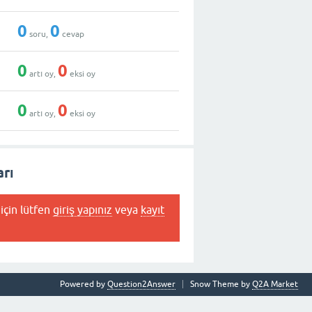
0
0
soru,
cevap
0
0
artı oy,
eksi oy
0
0
artı oy,
eksi oy
rı
için lütfen
giriş yapınız
veya
kayıt
Powered by
Question2Answer
Snow Theme by
Q2A Market