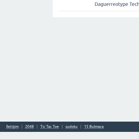
Daguerreotype Tec
İletişim
2048
Tic Tac Toe
sudoku
15 Bulmaca