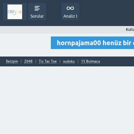
Sorular
Analiz I
Kull
hornpajama00 henüz bir
İletişim
2048
Tic Tac Toe
sudoku
15 Bulmaca