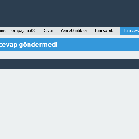
anıcı: hornpajama00
Duvar
Yeni etkinlikler
Tüm sorular
Tüm cev
 cevap göndermedi