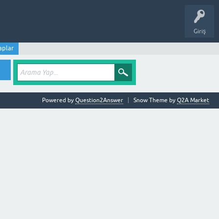
Giriş
aplar
Powered by
Question2Answer
Snow Theme by
Q2A Market