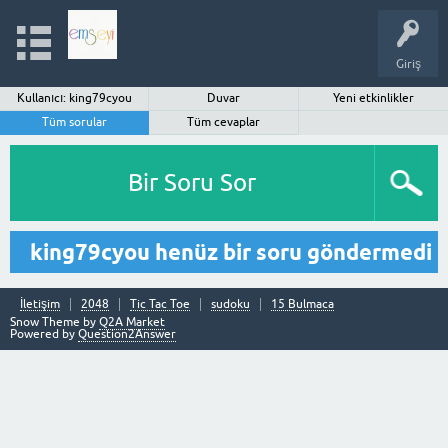
Giriş
Kullanıcı: king79cyou
Duvar
Yeni etkinlikler
Tüm sorular
Tüm cevaplar
Bir Soru Sor
king79cyou henüz bir soru göndermedi
İletişim
2048
Tic Tac Toe
sudoku
15 Bulmaca
Snow Theme by
Q2A Market
Powered by
Question2Answer