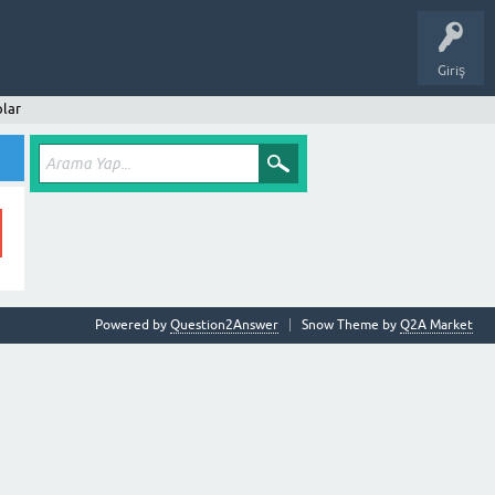
Giriş
lar
Powered by
Question2Answer
Snow Theme by
Q2A Market