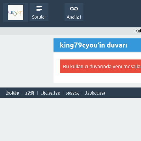
Sorular
Analiz I
Kul
king79cyou'in duvarı
Bu kullanıcı duvarında yeni mesajla
İletişim
2048
Tic Tac Toe
sudoku
15 Bulmaca