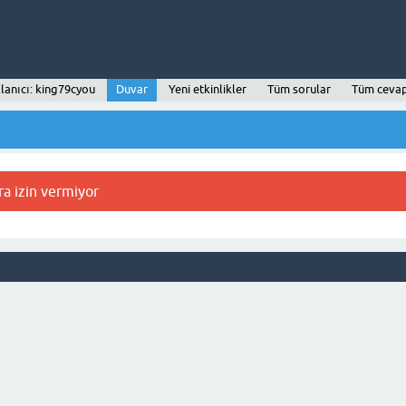
lanıcı: king79cyou
Duvar
Yeni etkinlikler
Tüm sorular
Tüm cevap
ra izin vermiyor