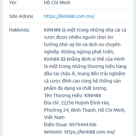
Yer:
Hồ Chí Minh
Site Adresi:
https://kinh88.com.mx/
Hakkında:
KINH88 là một trong những nhà cái cá
cược được nhiều người chơi tin
tưởng nhờ uy tín và dịch vụ chuyên
nghiệp. Không ngừng phát triển,
Kinh88 đã khẳng định vị thế của mình
là một trong những thương hiệu hàng
đầu tại châu Á, mang đến trải nghiệm
cá cược đỉnh cao cùng hệ thống sản
phẩm đa dạng và chất lượng.
Tên Thương Hiệu: KINH88
Địa chỉ: 22/56 Huỳnh Đình Hai,
Phường 24, Bình Thạnh, Hồ Chí Minh,
Việt Nam
Điện thoại: 0979444306
Website: https://kinh88.com.mx/