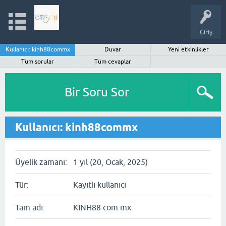
Giriş
Kullanıcı: kinh88commx
Duvar
Yeni etkinlikler
Tüm sorular
Tüm cevaplar
Bir Soru Sor
Kullanıcı: kinh88commx
Üyelik zamanı:
1 yıl (20, Ocak, 2025)
Tür:
Kayıtlı kullanıcı
Tam adı:
KINH88 com mx