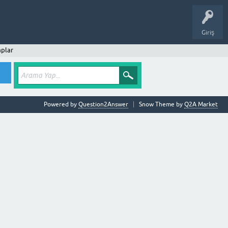
Giriş
plar
Powered by
Question2Answer
Snow Theme by
Q2A Market