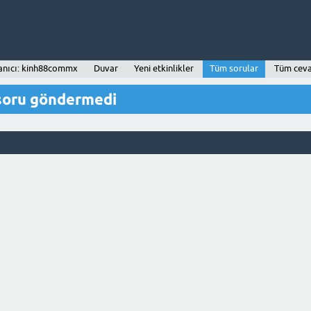
anıcı: kinh88commx
Duvar
Yeni etkinlikler
Tüm sorular
Tüm ceva
soru göndermedi