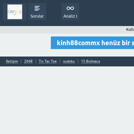
Sorular
Analiz I
Kull
kinh88commx henüz bir 
İletişim
2048
Tic Tac Toe
sudoku
15 Bulmaca