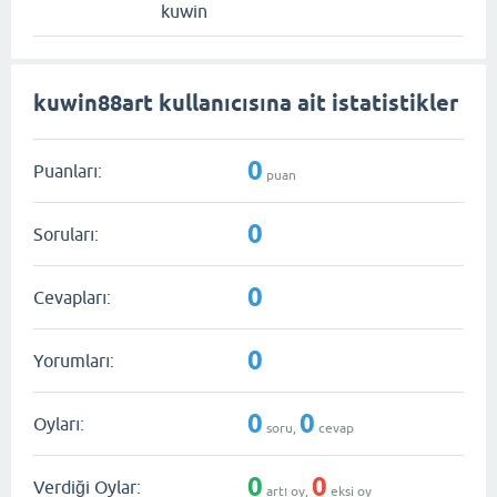
kuwin
kuwin88art kullanıcısına ait istatistikler
0
Puanları:
puan
0
Soruları:
0
Cevapları:
0
Yorumları:
0
0
Oyları:
soru,
cevap
0
0
Verdiği Oylar:
artı oy,
eksi oy