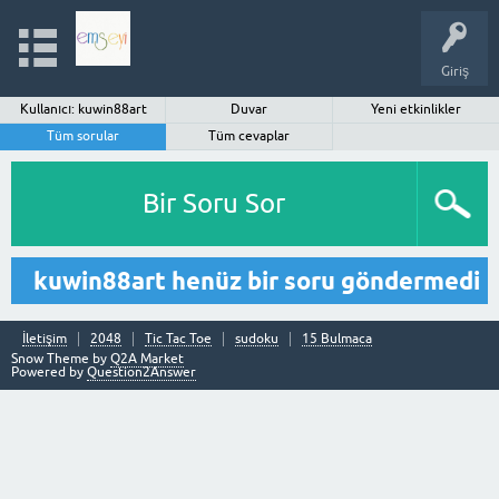
Giriş
Kullanıcı: kuwin88art
Duvar
Yeni etkinlikler
Tüm sorular
Tüm cevaplar
Bir Soru Sor
kuwin88art henüz bir soru göndermedi
İletişim
2048
Tic Tac Toe
sudoku
15 Bulmaca
Snow Theme by
Q2A Market
Powered by
Question2Answer