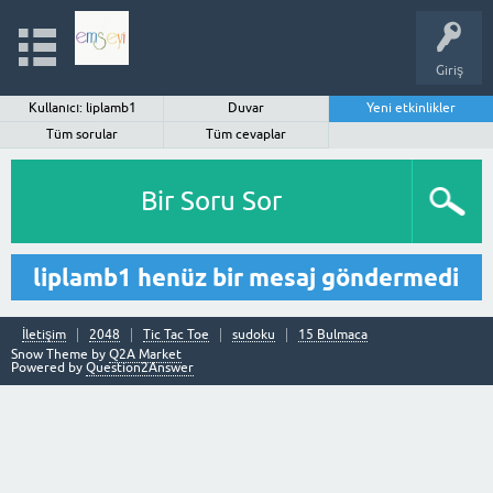
Giriş
Kullanıcı: liplamb1
Duvar
Yeni etkinlikler
Tüm sorular
Tüm cevaplar
Bir Soru Sor
liplamb1 henüz bir mesaj göndermedi
İletişim
2048
Tic Tac Toe
sudoku
15 Bulmaca
Snow Theme by
Q2A Market
Powered by
Question2Answer