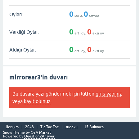
0
0
Oyları:
soru,
cevap
0
0
Verdiği Oylar:
artı oy,
eksi oy
0
0
Aldığı Oylar:
artı oy,
eksi oy
mirrorear3'in duvarı
Bu duvara yazı göndermek için lütfen
giriş yapınız
veya
kayıt olunuz
.
İletişim
2048
Tic Tac Toe
sudoku
15 Bulmaca
Snow Theme by
Q2A Market
Powered by
Question2Answer