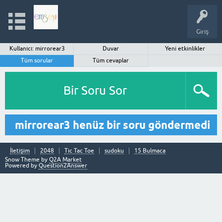
Giriş
Kullanıcı: mirrorear3
Duvar
Yeni etkinlikler
Tüm sorular
Tüm cevaplar
Bir Soru Sor
mirrorear3 henüz bir soru göndermedi
İletişim
2048
Tic Tac Toe
sudoku
15 Bulmaca
Snow Theme by
Q2A Market
Powered by
Question2Answer