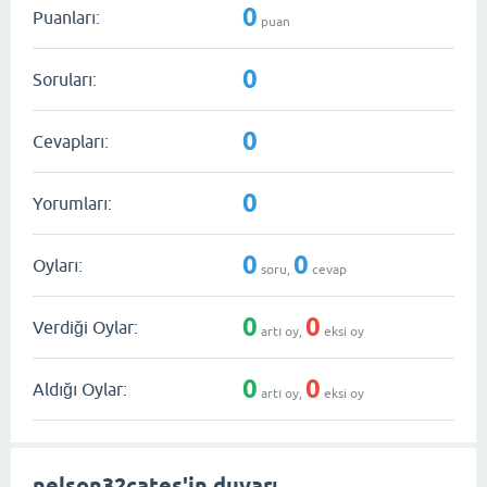
0
Puanları:
puan
0
Soruları:
0
Cevapları:
0
Yorumları:
0
0
Oyları:
soru,
cevap
0
0
Verdiği Oylar:
artı oy,
eksi oy
0
0
Aldığı Oylar:
artı oy,
eksi oy
nelson32cates'in duvarı