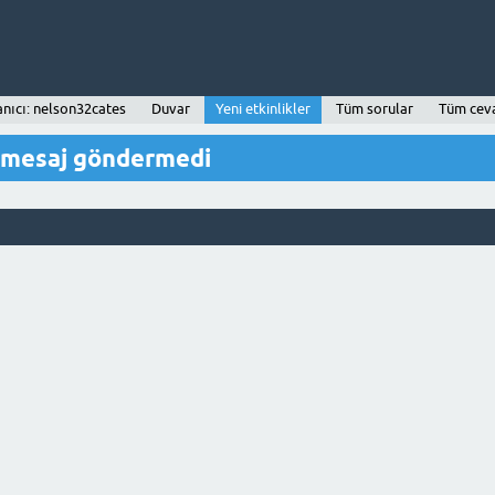
anıcı: nelson32cates
Duvar
Yeni etkinlikler
Tüm sorular
Tüm cev
r mesaj göndermedi