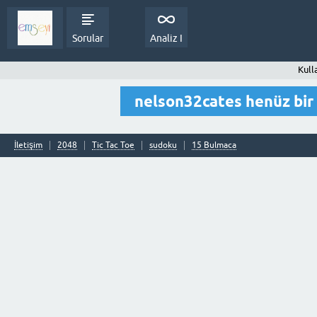
Sorular
Analiz I
Kull
nelson32cates henüz bi
İletişim
2048
Tic Tac Toe
sudoku
15 Bulmaca