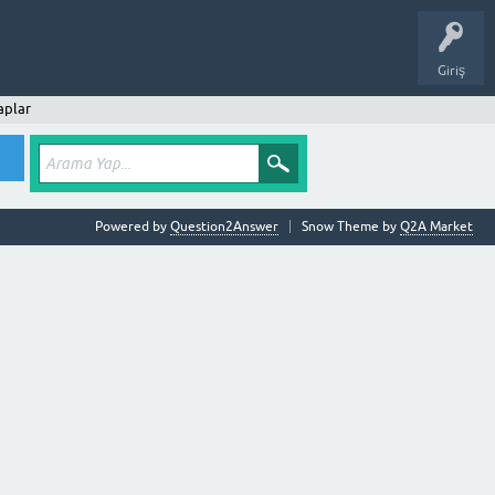
Giriş
aplar
Powered by
Question2Answer
Snow Theme by
Q2A Market