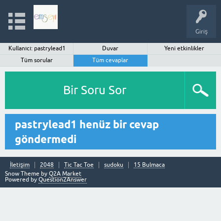
Giriş
Kullanıcı: pastrylead1
Duvar
Yeni etkinlikler
Tüm sorular
Tüm cevaplar
Bir Soru Sor
pastrylead1 henüz bir cevap
göndermedi
İletişim
2048
Tic Tac Toe
sudoku
15 Bulmaca
Snow Theme by
Q2A Market
Powered by
Question2Answer