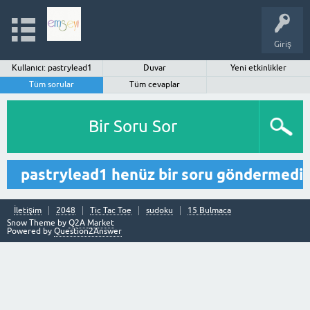
Giriş
Kullanıcı: pastrylead1
Duvar
Yeni etkinlikler
Tüm sorular
Tüm cevaplar
Bir Soru Sor
pastrylead1 henüz bir soru göndermedi
İletişim
2048
Tic Tac Toe
sudoku
15 Bulmaca
Snow Theme by
Q2A Market
Powered by
Question2Answer