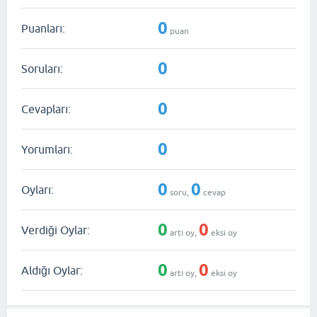
0
Puanları:
puan
0
Soruları:
0
Cevapları:
0
Yorumları:
0
0
Oyları:
soru,
cevap
0
0
Verdiği Oylar:
artı oy,
eksi oy
0
0
Aldığı Oylar:
artı oy,
eksi oy