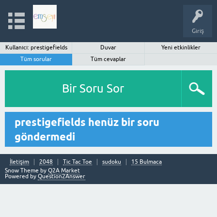
Giriş
Kullanıcı: prestigefields
Duvar
Yeni etkinlikler
Tüm sorular
Tüm cevaplar
Bir Soru Sor
prestigefields henüz bir soru
göndermedi
İletişim
2048
Tic Tac Toe
sudoku
15 Bulmaca
Snow Theme by
Q2A Market
Powered by
Question2Answer