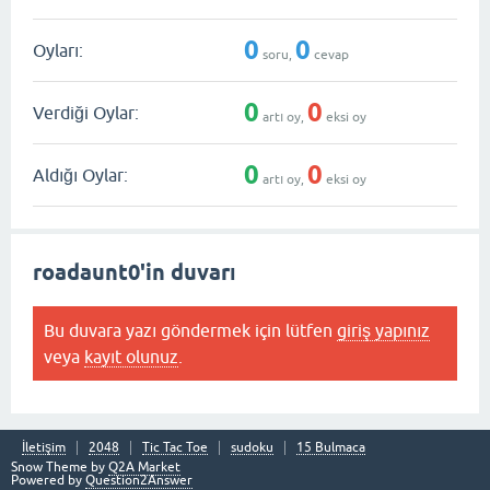
0
0
Oyları:
soru,
cevap
0
0
Verdiği Oylar:
artı oy,
eksi oy
0
0
Aldığı Oylar:
artı oy,
eksi oy
roadaunt0'in duvarı
Bu duvara yazı göndermek için lütfen
giriş yapınız
veya
kayıt olunuz
.
İletişim
2048
Tic Tac Toe
sudoku
15 Bulmaca
Snow Theme by
Q2A Market
Powered by
Question2Answer