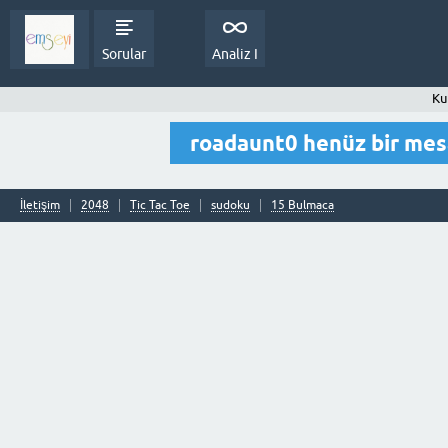
Sorular
Analiz I
Ku
roadaunt0 henüz bir me
İletişim
2048
Tic Tac Toe
sudoku
15 Bulmaca