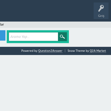
Giriş
lar
Powered by
Question2Answer
Snow Theme by
Q2A Market