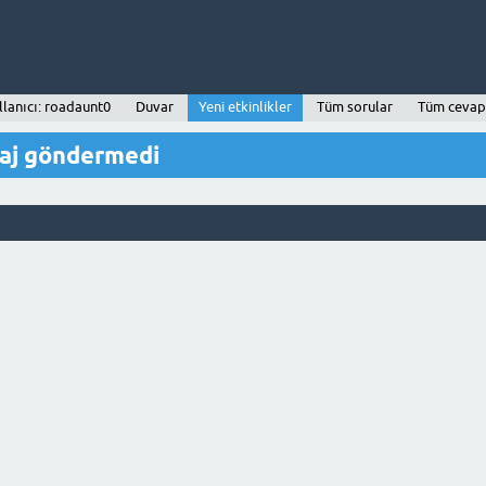
llanıcı: roadaunt0
Duvar
Yeni etkinlikler
Tüm sorular
Tüm cevap
saj göndermedi