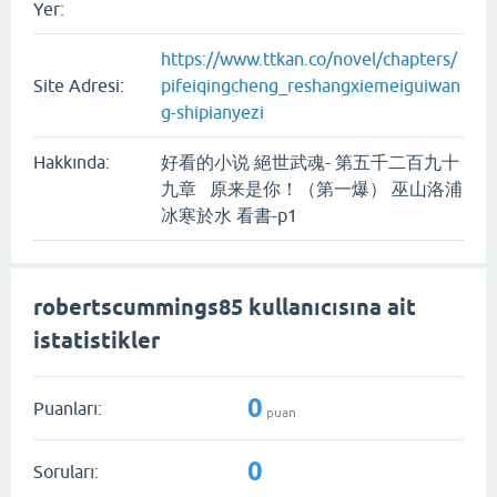
Yer:
https://www.ttkan.co/novel/chapters/
Site Adresi:
pifeiqingcheng_reshangxiemeiguiwan
g-shipianyezi
Hakkında:
好看的小说 絕世武魂- 第五千二百九十
九章 原来是你！（第一爆） 巫山洛浦
冰寒於水 看書-p1
robertscummings85 kullanıcısına ait
istatistikler
0
Puanları:
puan
0
Soruları: