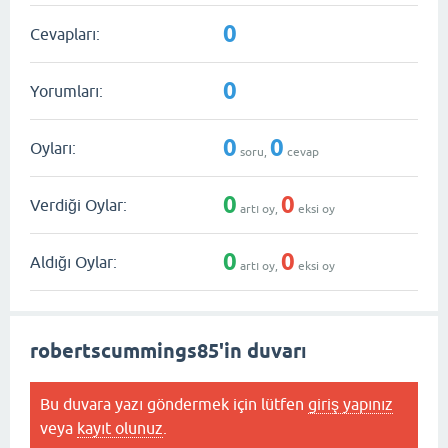
0
Cevapları:
0
Yorumları:
0
0
Oyları:
soru,
cevap
0
0
Verdiği Oylar:
artı oy,
eksi oy
0
0
Aldığı Oylar:
artı oy,
eksi oy
robertscummings85'in duvarı
Bu duvara yazı göndermek için lütfen
giriş yapınız
veya
kayıt olunuz
.