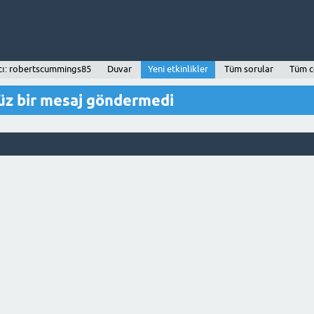
cı: robertscummings85
Duvar
Yeni etkinlikler
Tüm sorular
Tüm c
z bir mesaj göndermedi