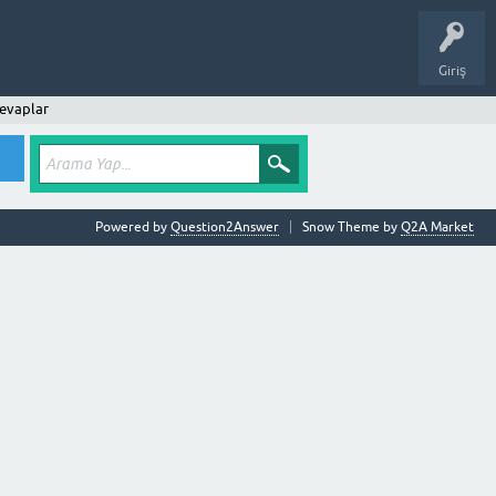
Giriş
evaplar
Powered by
Question2Answer
Snow Theme by
Q2A Market