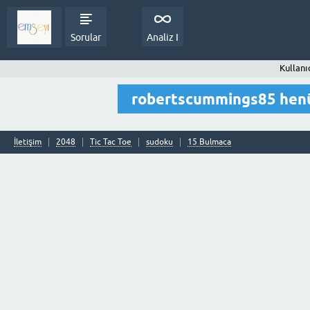
Sorular
Analiz I
Kullanı
robertscummings85 henü
İletişim
2048
Tic Tac Toe
sudoku
15 Bulmaca