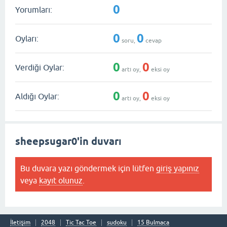
0
Yorumları:
0
0
Oyları:
soru,
cevap
0
0
Verdiği Oylar:
artı oy,
eksi oy
0
0
Aldığı Oylar:
artı oy,
eksi oy
sheepsugar0'in duvarı
Bu duvara yazı göndermek için lütfen
giriş yapınız
veya
kayıt olunuz
.
İletişim
2048
Tic Tac Toe
sudoku
15 Bulmaca