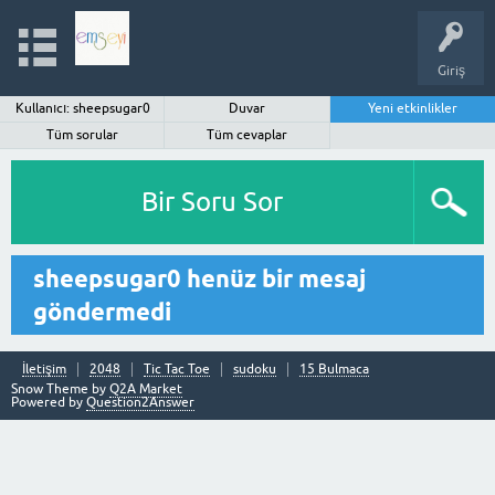
Giriş
Kullanıcı: sheepsugar0
Duvar
Yeni etkinlikler
Tüm sorular
Tüm cevaplar
Bir Soru Sor
sheepsugar0 henüz bir mesaj
göndermedi
İletişim
2048
Tic Tac Toe
sudoku
15 Bulmaca
Snow Theme by
Q2A Market
Powered by
Question2Answer