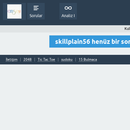
Sorular
Analiz I
Kul
skillplain56 henüz bir s
İletişim
2048
Tic Tac Toe
sudoku
15 Bulmaca