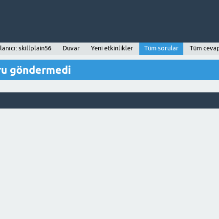
lanıcı: skillplain56
Duvar
Yeni etkinlikler
Tüm sorular
Tüm cevap
oru göndermedi