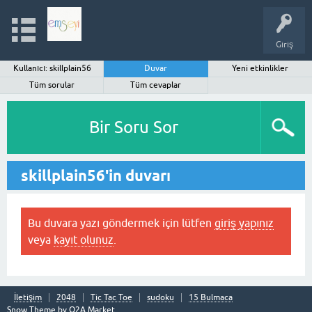
Giriş
Kullanıcı: skillplain56
Duvar
Yeni etkinlikler
Tüm sorular
Tüm cevaplar
Bir Soru Sor
skillplain56'in duvarı
Bu duvara yazı göndermek için lütfen
giriş yapınız
veya
kayıt olunuz
.
İletişim
2048
Tic Tac Toe
sudoku
15 Bulmaca
Snow Theme by
Q2A Market