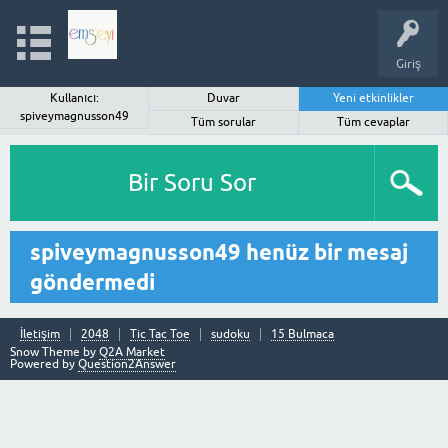
Giriş
Kullanıcı:
Duvar
Yeni etkinlikler
spiveymagnusson49
Tüm sorular
Tüm cevaplar
Bir Soru Sor
spiveymagnusson49 henüz bir mesaj
göndermedi
İletişim
2048
Tic Tac Toe
sudoku
15 Bulmaca
Snow Theme by
Q2A Market
Powered by
Question2Answer