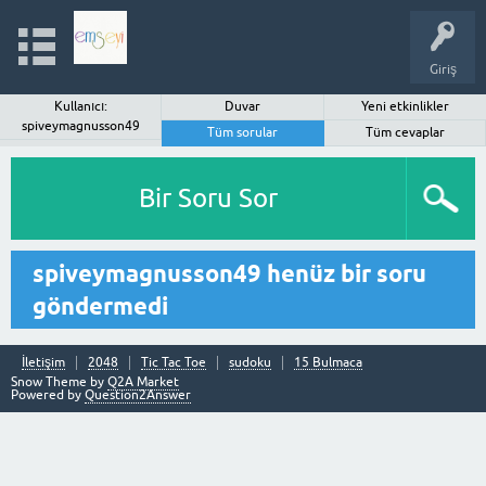
Giriş
Kullanıcı:
Duvar
Yeni etkinlikler
spiveymagnusson49
Tüm sorular
Tüm cevaplar
Bir Soru Sor
spiveymagnusson49 henüz bir soru
göndermedi
İletişim
2048
Tic Tac Toe
sudoku
15 Bulmaca
Snow Theme by
Q2A Market
Powered by
Question2Answer