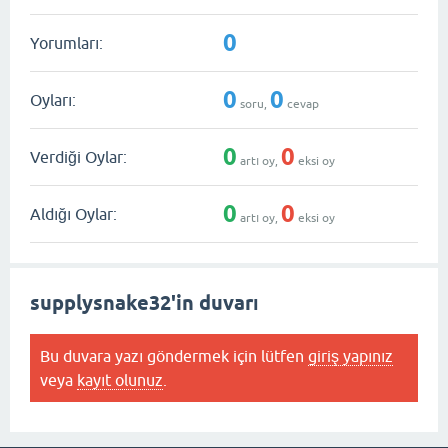
0
Yorumları:
0
0
Oyları:
soru,
cevap
0
0
Verdiği Oylar:
artı oy,
eksi oy
0
0
Aldığı Oylar:
artı oy,
eksi oy
supplysnake32'in duvarı
Bu duvara yazı göndermek için lütfen
giriş yapınız
veya
kayıt olunuz
.