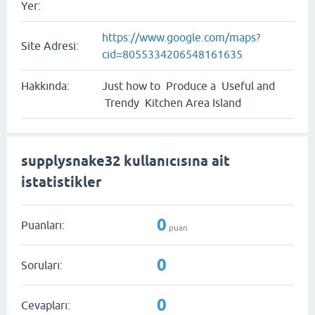
Yer:
https://www.google.com/maps?
Site Adresi:
cid=8055334206548161635
Hakkında:
Just how to Produce a Useful and
Trendy Kitchen Area Island
supplysnake32 kullanıcısına ait
istatistikler
0
Puanları:
puan
0
Soruları:
0
Cevapları: