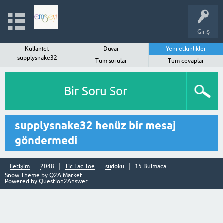
Giriş
Kullanıcı:
Duvar
Yeni etkinlikler
supplysnake32
Tüm sorular
Tüm cevaplar
Bir Soru Sor
supplysnake32 henüz bir mesaj
göndermedi
İletişim
2048
Tic Tac Toe
sudoku
15 Bulmaca
Snow Theme by
Q2A Market
Powered by
Question2Answer