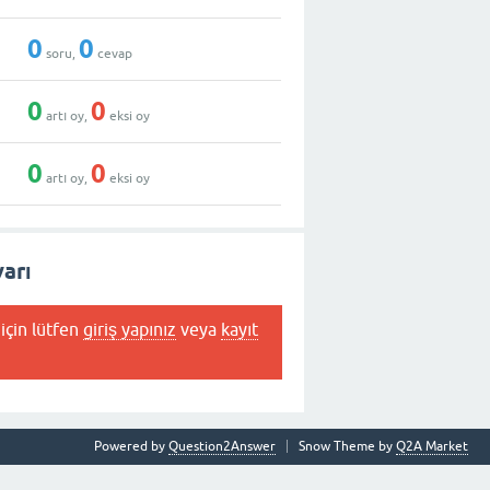
0
0
soru,
cevap
0
0
artı oy,
eksi oy
0
0
artı oy,
eksi oy
arı
için lütfen
giriş yapınız
veya
kayıt
Powered by
Question2Answer
Snow Theme by
Q2A Market