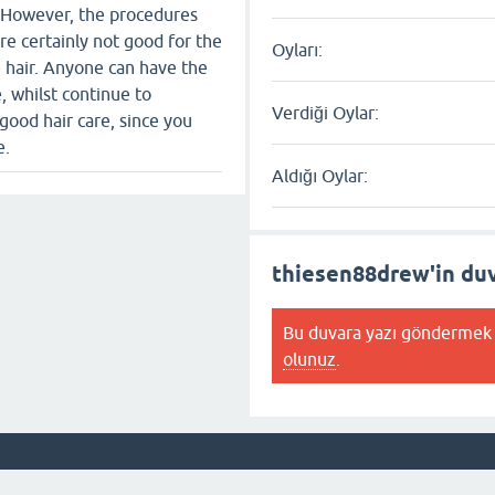
 However, the procedures
re certainly not good for the
Oyları:
e hair. Anyone can have the
e, whilst continue to
Verdiği Oylar:
good hair care, since you
e.
Aldığı Oylar:
thiesen88drew'in duv
Bu duvara yazı göndermek 
olunuz
.