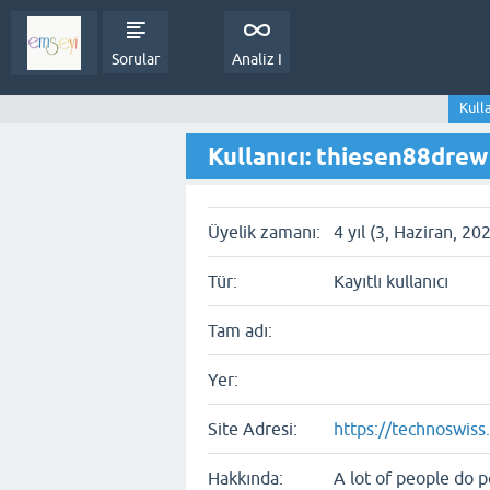
Sorular
Analiz I
Kull
Kullanıcı: thiesen88drew
Üyelik zamanı:
4 yıl (3, Haziran, 20
Tür:
Kayıtlı kullanıcı
Tam adı:
Yer:
Site Adresi:
https://technoswiss.
Hakkında:
A lot of people do po