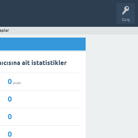
Giriş
aplar
cısına ait istatistikler
0
puan
0
0
0