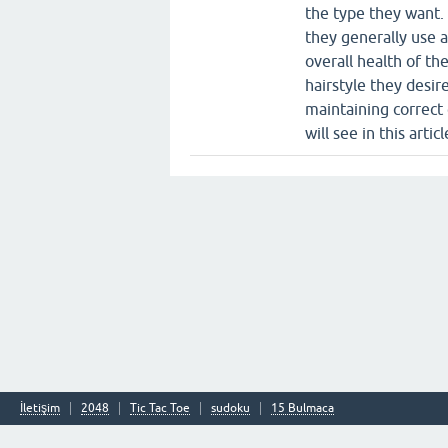
the type they want.
they generally use a
overall health of th
hairstyle they desir
maintaining correct 
will see in this articl
İletişim
2048
Tic Tac Toe
sudoku
15 Bulmaca