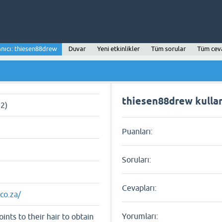
anıcı: thiesen88drew
Duvar
Yeni etkinlikler
Tüm sorular
Tüm cev
thiesen88drew kullanı
22)
Puanları:
Soruları:
Cevapları:
co.za/
Yorumları:
ints to their hair to obtain