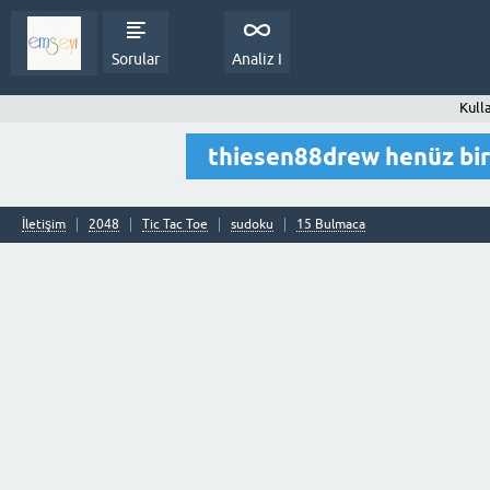
Sorular
Analiz I
Kull
thiesen88drew henüz bi
İletişim
2048
Tic Tac Toe
sudoku
15 Bulmaca