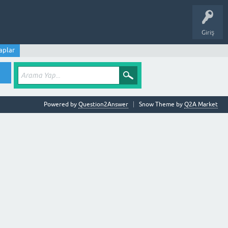
Giriş
aplar
Powered by
Question2Answer
Snow Theme by
Q2A Market