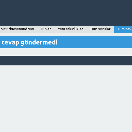
anıcı: thiesen88drew
Duvar
Yeni etkinlikler
Tüm sorular
Tüm cev
r cevap göndermedi