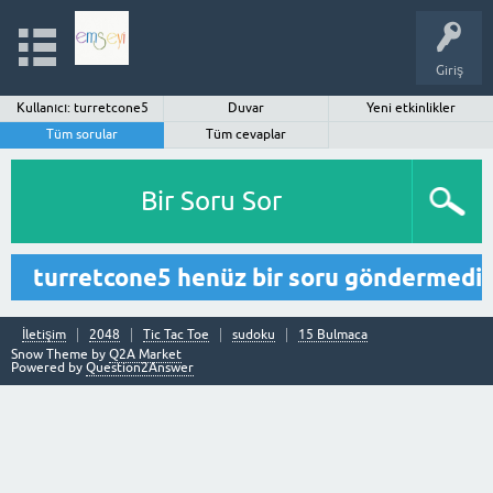
Giriş
Kullanıcı: turretcone5
Duvar
Yeni etkinlikler
Tüm sorular
Tüm cevaplar
Bir Soru Sor
turretcone5 henüz bir soru göndermedi
İletişim
2048
Tic Tac Toe
sudoku
15 Bulmaca
Snow Theme by
Q2A Market
Powered by
Question2Answer