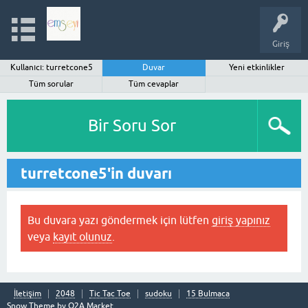
Giriş
Kullanıcı: turretcone5
Duvar
Yeni etkinlikler
Tüm sorular
Tüm cevaplar
Bir Soru Sor
turretcone5'in duvarı
Bu duvara yazı göndermek için lütfen
giriş yapınız
veya
kayıt olunuz
.
İletişim
2048
Tic Tac Toe
sudoku
15 Bulmaca
Snow Theme by
Q2A Market