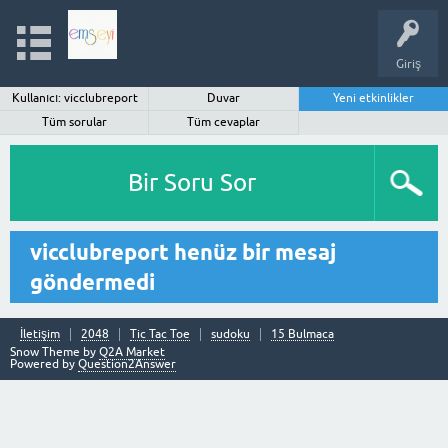
Giriş
Kullanıcı: vicclubreport
Duvar
Yeni etkinlikler
Tüm sorular
Tüm cevaplar
Bir Soru Sor
vicclubreport henüz bir mesaj
göndermedi
İletişim
2048
Tic Tac Toe
sudoku
15 Bulmaca
Snow Theme by
Q2A Market
Powered by
Question2Answer