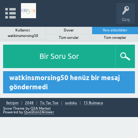
Giriş
Kullanıcı:
Duvar
Yeni etkinlikler
watkinsmorsing50
Tüm sorular
Tüm cevaplar
Bir Soru Sor
watkinsmorsing50 henüz bir mesaj
göndermedi
İletişim
2048
Tic Tac Toe
sudoku
15 Bulmaca
Snow Theme by
Q2A Market
Powered by
Question2Answer